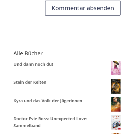
A
l
t
e
r
Alle Bücher
n
a
Und dann noch du!
t
i
v
Stein der Kelten
e
:
Kyra und das Volk der Jägerinnen
Doctor Evie Ross: Unexpected Love:
Sammelband